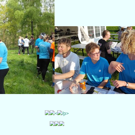
<
/p>