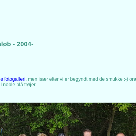
aløb - 2004-
s fotogalleri
, men især efter vi er begyndt med de smukke ;-) oran
l noble blå trøjer.